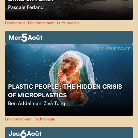
Pascale Ferland
Démocratie
,
Environnement
,
Lutte sociale
5
Mer
Août
Parc Westmount
PLASTIC PEOPLE : THE HIDDEN CRISIS
OF MICROPLASTICS
Ben Addelman
,
Ziya Tong
Environnement
,
Technologie
6
Jeu
Août