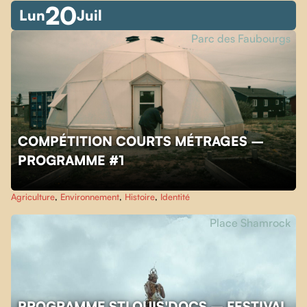
20
Lun
Juil
Parc des Faubourgs
COMPÉTITION COURTS MÉTRAGES –
PROGRAMME #1
Agriculture
,
Environnement
,
Histoire
,
Identité
Place Shamrock
PROGRAMME STLOUIS'DOCS – FESTIVAL