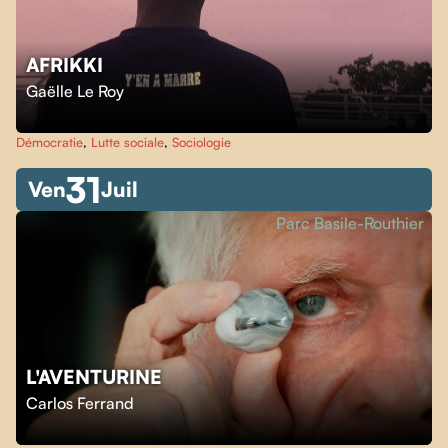
AFRIKKI
Gaëlle Le Roy
Démocratie
,
Lutte sociale
,
Sociologie
31
Ven
Juil
Parc Basile-Routhier
L'AVENTURINE
Carlos Ferrand