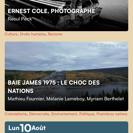
ERNEST COLE, PHOTOGRAPHE
Raoul Peck
Culture
,
Droits humains
,
Racisme
Parc Centre-Ville
BAIE JAMES 1975 : LE CHOC DES
NATIONS
Mathieu Fournier
,
Mélanie Lameboy
,
Myriam Berthelet
Colonialisme
,
Démocratie
,
Environnement
,
Politique
,
Premières nations
10
Lun
Août