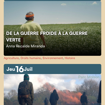
Parc Sir-Wilfrid-Laurier
DE LA GUERRE FROIDE À LA GUERRE
VERTE
Anna Recalde Miranda
Agriculture
,
Droits humains
,
Environnement
,
Histoire
16
Jeu
Juil
Parc Molson