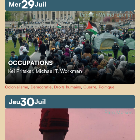
29
Mer
Juil
Parc Sir-Wilfrid-Laurier
OCCUPATIONS
Kei Pritsker
,
Michael T. Workman
Colonialisme
,
Démocratie
,
Droits humains
,
Guerre
,
Politique
30
Jeu
Juil
Parc Molson