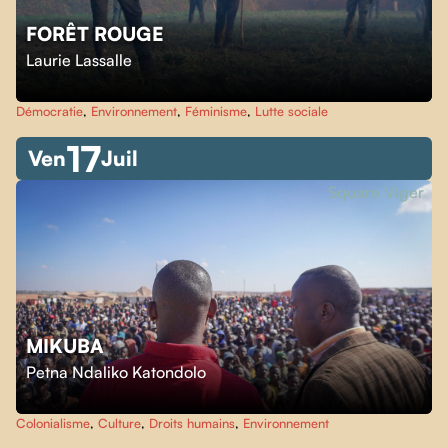
FORÊT ROUGE
Laurie Lassalle
Démocratie
,
Environnement
,
Féminisme
,
Lutte sociale
17
Ven
Juil
Square Viger
MIKUBA
Petna Ndaliko Katondolo
Colonialisme
,
Culture
,
Droits humains
,
Environnement