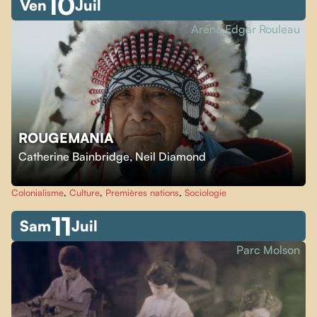
10
Ven
Juil
Aréna Edgar Rouleau
ROUGEMANIA
Catherine Bainbridge
,
Neil Diamond
Colonialisme
,
Culture
,
Premières nations
,
Sociologie
11
Sam
Juil
Parc Molson