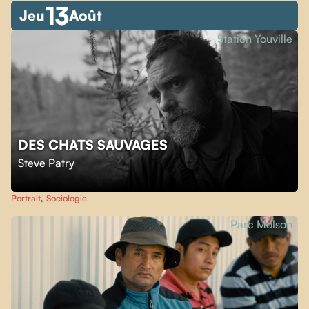
13
Jeu
Août
Station Youville
DES CHATS SAUVAGES
Steve Patry
Portrait
,
Sociologie
Parc Molson