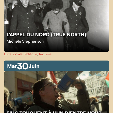
L'APPEL DU NORD (TRUE NORTH)
Michèle Stephenson
Lutte sociale
,
Politique
,
Racisme
30
Mar
Juin
Parc du Pélican