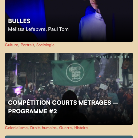
BULLES
Mélissa Lefebvre
,
Paul Tom
Culture
,
Portrait
,
Sociologie
Parc Lalancette
COMPÉTITION COURTS MÉTRAGES –
PROGRAMME #2
Colonialisme
,
Droits humains
,
Guerre
,
Histoire