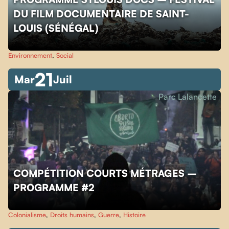
DU FILM DOCUMENTAIRE DE SAINT-
LOUIS (SÉNÉGAL)
Environnement
,
Social
21
Mar
Juil
Parc Lalancette
COMPÉTITION COURTS MÉTRAGES –
PROGRAMME #2
Colonialisme
,
Droits humains
,
Guerre
,
Histoire