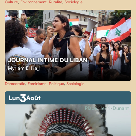
Culture
,
Environnement
,
Ruralité
,
Sociologie
Parc Noël-Spinelli
JOURNAL INTIME DU LIBAN
Myriam El Hajj
Démocratie
,
Féminisme
,
Politique
,
Sociologie
3
Lun
Août
Place Henri-Dunant