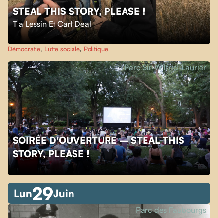
STEAL THIS STORY, PLEASE !
Tia Lessin Et Carl Deal
Démocratie
,
Lutte sociale
,
Politique
Parc Sir-Wilfrid-Laurier
SOIRÉE D'OUVERTURE – STEAL THIS
STORY, PLEASE !
29
Lun
Juin
Parc des Faubourgs