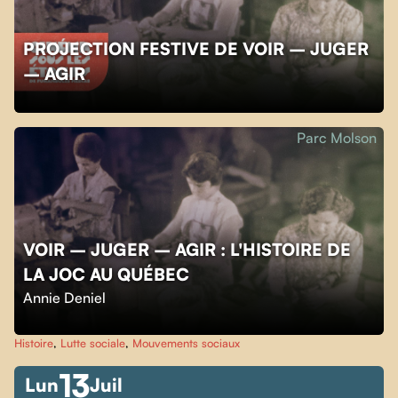
PROJECTION FESTIVE DE VOIR – JUGER
– AGIR
Parc Molson
VOIR – JUGER – AGIR : L'HISTOIRE DE
LA JOC AU QUÉBEC
Annie Deniel
Histoire
,
Lutte sociale
,
Mouvements sociaux
13
Lun
Juil