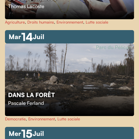
Thomas Lacoste
Agriculture
,
Droits humains
,
Environnement
,
Lutte sociale
14
Mar
Juil
Parc du Pélican
DANS LA FORÊT
Pascale Ferland
Démocratie
,
Environnement
,
Lutte sociale
15
Mer
Juil