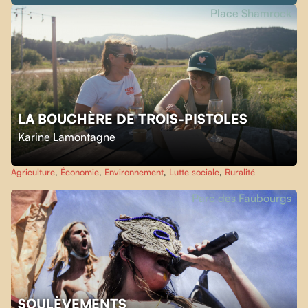
Place Shamrock
LA BOUCHÈRE DE TROIS-PISTOLES
Karine Lamontagne
Agriculture
,
Économie
,
Environnement
,
Lutte sociale
,
Ruralité
Parc des Faubourgs
SOULÈVEMENTS