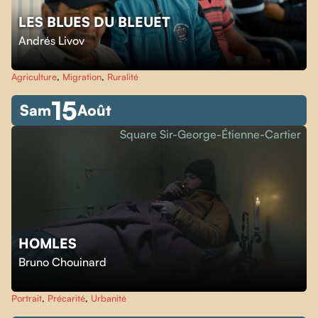
LES BLUES DU BLEUET
Andrés Livov
Agriculture
,
Migration
,
Ruralité
15
Sam
Août
Square Sir-George-Étienne-Cartier
HOMLES
Bruno Chouinard
Portrait
,
Précarité
,
Urbanité