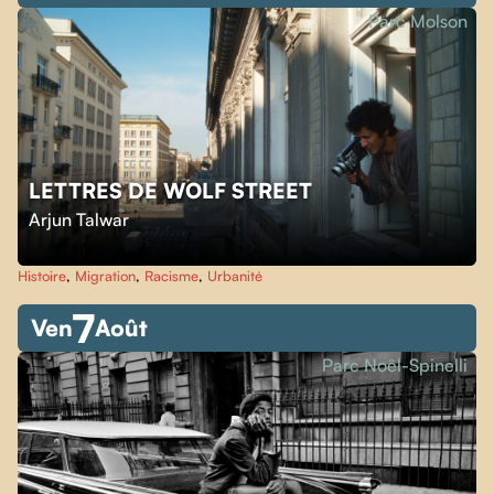
Parc Molson
LETTRES DE WOLF STREET
Arjun Talwar
Histoire
,
Migration
,
Racisme
,
Urbanité
7
Ven
Août
Parc Noël-Spinelli