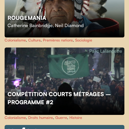
ROUGEMANIA
Catherine Bainbridge
,
Neil Diamond
Colonialisme
,
Culture
,
Premières nations
,
Sociologie
Parc Lalancette
COMPÉTITION COURTS MÉTRAGES –
PROGRAMME #2
Colonialisme
,
Droits humains
,
Guerre
,
Histoire