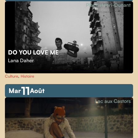
Place Henri-Dunant
DO YOU LOVE ME
Lana Daher
Culture
,
Histoire
11
Mar
Août
Lac aux Castors