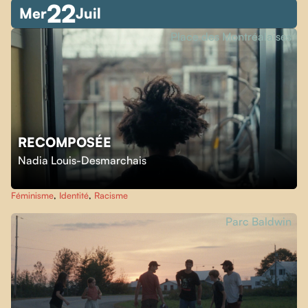
22
Mer
Juil
Place des Montréalaises
RECOMPOSÉE
Nadia Louis-Desmarchais
Féminisme
,
Identité
,
Racisme
Parc Baldwin