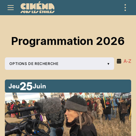
⋮
ME
Programmation 2026
A‑Z
OPTIONS DE RECHERCHE
25
Jeu
Juin
Parc Sir-Wilfrid-Laurier