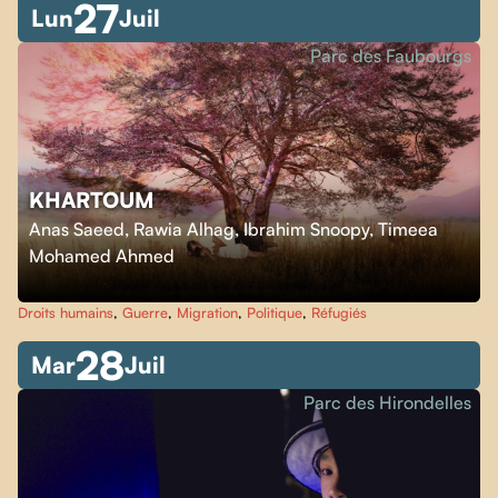
27
Lun
Juil
Parc des Faubourgs
KHARTOUM
Anas Saeed, Rawia Alhag, Ibrahim Snoopy, Timeea
Mohamed Ahmed
Droits humains
,
Guerre
,
Migration
,
Politique
,
Réfugiés
28
Mar
Juil
Parc des Hirondelles