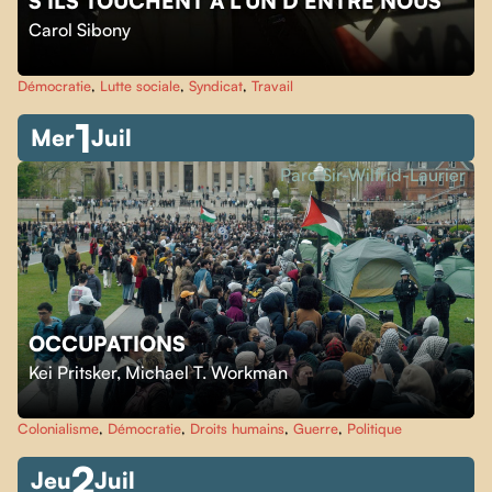
S'ILS TOUCHENT À L'UN D'ENTRE NOUS
Carol Sibony
Démocratie
,
Lutte sociale
,
Syndicat
,
Travail
1
Mer
Juil
Parc Sir-Wilfrid-Laurier
OCCUPATIONS
Kei Pritsker
,
Michael T. Workman
Colonialisme
,
Démocratie
,
Droits humains
,
Guerre
,
Politique
2
Jeu
Juil