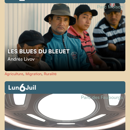
Parc Molson
LES BLUES DU BLEUET
Andrés Livov
Agriculture
,
Migration
,
Ruralité
6
Lun
Juil
Parc des Faubourgs