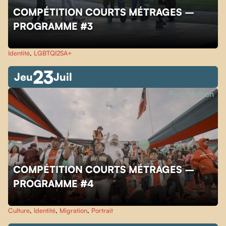
COMPÉTITION COURTS MÉTRAGES –
PROGRAMME #3
Identité
,
LGBTQI2SA+
23
Jeu
Juil
Parc Molson
COMPÉTITION COURTS MÉTRAGES –
PROGRAMME #4
Culture
,
Identité
,
Migration
,
Portrait