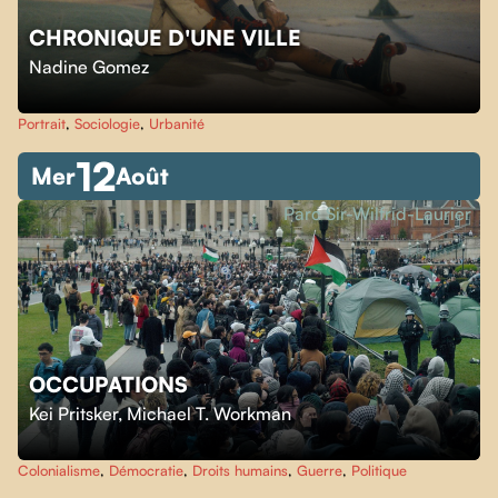
CHRONIQUE D'UNE VILLE
Nadine Gomez
Portrait
,
Sociologie
,
Urbanité
12
Mer
Août
Parc Sir-Wilfrid-Laurier
OCCUPATIONS
Kei Pritsker
,
Michael T. Workman
Colonialisme
,
Démocratie
,
Droits humains
,
Guerre
,
Politique