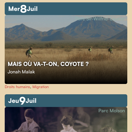
8
Mer
Juil
Parc Sir-Wilfrid-Laurier
MAIS OÙ VA-T-ON, COYOTE ?
Jonah Malak
Droits humains
,
Migration
9
Jeu
Juil
Parc Molson