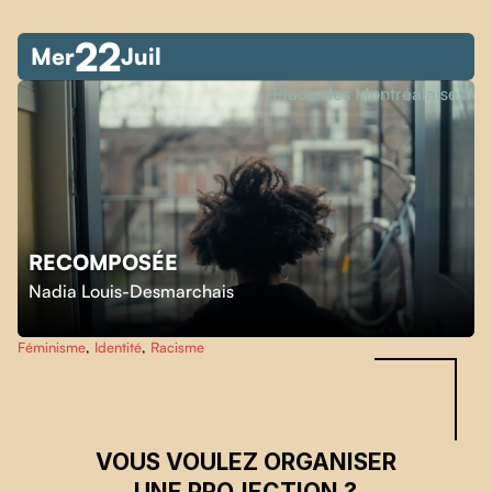
22
Mer
Juil
Place des Montréalaises
RECOMPOSÉE
Skip back to main navigation
Nadia Louis-Desmarchais
Féminisme
,
Identité
,
Racisme
VOUS VOULEZ ORGANISER
UNE PROJECTION ?