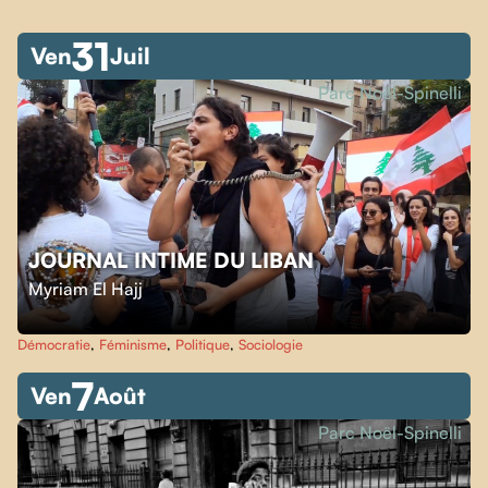
31
Ven
Juil
Parc Noël-Spinelli
JOURNAL INTIME DU LIBAN
Myriam El Hajj
Démocratie
,
Féminisme
,
Politique
,
Sociologie
7
Ven
Août
Parc Noël-Spinelli