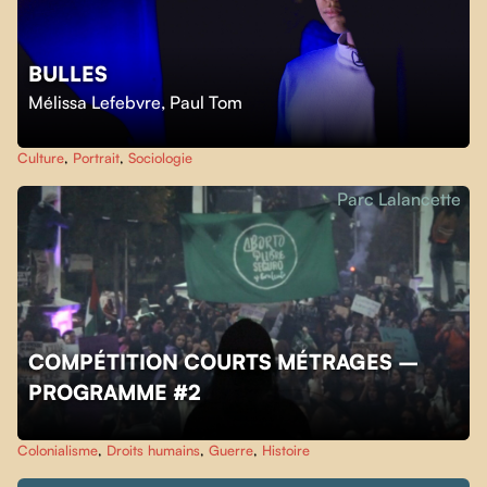
BULLES
Mélissa Lefebvre
,
Paul Tom
Culture
,
Portrait
,
Sociologie
Parc Lalancette
COMPÉTITION COURTS MÉTRAGES –
PROGRAMME #2
Colonialisme
,
Droits humains
,
Guerre
,
Histoire