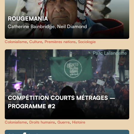
ROUGEMANIA
Catherine Bainbridge
,
Neil Diamond
Colonialisme
,
Culture
,
Premières nations
,
Sociologie
Parc Lalancette
COMPÉTITION COURTS MÉTRAGES –
PROGRAMME #2
Colonialisme
,
Droits humains
,
Guerre
,
Histoire