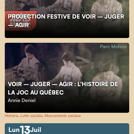
PROJECTION FESTIVE DE VOIR – JUGER
– AGIR
Parc Molson
VOIR – JUGER – AGIR : L'HISTOIRE DE
LA JOC AU QUÉBEC
Annie Deniel
Histoire
,
Lutte sociale
,
Mouvements sociaux
13
Lun
Juil