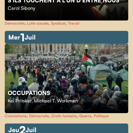
S'ILS TOUCHENT À L'UN D'ENTRE NOUS
Carol Sibony
Démocratie
,
Lutte sociale
,
Syndicat
,
Travail
1
Mer
Juil
Parc Sir-Wilfrid-Laurier
OCCUPATIONS
Kei Pritsker
,
Michael T. Workman
Colonialisme
,
Démocratie
,
Droits humains
,
Guerre
,
Politique
2
Jeu
Juil