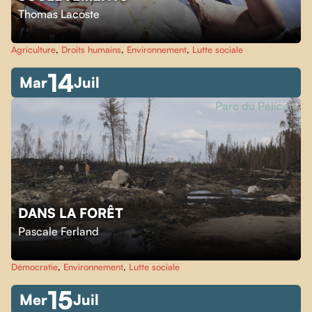
Thomas Lacoste
Agriculture
,
Droits humains
,
Environnement
,
Lutte sociale
14
Mar
Juil
Parc du Pélican
DANS LA FORÊT
Pascale Ferland
Démocratie
,
Environnement
,
Lutte sociale
15
Mer
Juil