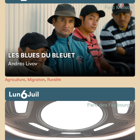
Parc Molson
LES BLUES DU BLEUET
Andrés Livov
Agriculture
,
Migration
,
Ruralité
6
Lun
Juil
Parc des Faubourgs