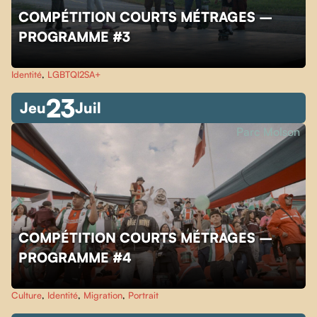
COMPÉTITION COURTS MÉTRAGES –
PROGRAMME #3
Identité
,
LGBTQI2SA+
23
Jeu
Juil
Parc Molson
COMPÉTITION COURTS MÉTRAGES –
PROGRAMME #4
Culture
,
Identité
,
Migration
,
Portrait