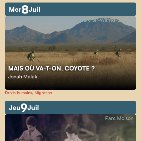
8
Mer
Juil
Parc Sir-Wilfrid-Laurier
MAIS OÙ VA-T-ON, COYOTE ?
Jonah Malak
Droits humains
,
Migration
9
Jeu
Juil
Parc Molson