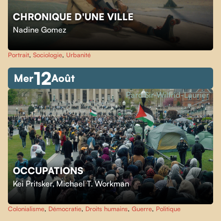
CHRONIQUE D'UNE VILLE
Nadine Gomez
Portrait
,
Sociologie
,
Urbanité
12
Mer
Août
Parc Sir-Wilfrid-Laurier
OCCUPATIONS
Kei Pritsker
,
Michael T. Workman
Colonialisme
,
Démocratie
,
Droits humains
,
Guerre
,
Politique