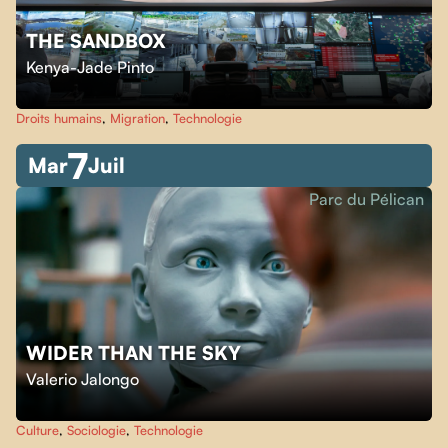
THE SANDBOX
Kenya-Jade Pinto
Droits humains
,
Migration
,
Technologie
7
Mar
Juil
Parc du Pélican
WIDER THAN THE SKY
Valerio Jalongo
Culture
,
Sociologie
,
Technologie