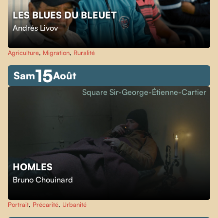
LES BLUES DU BLEUET
Andrés Livov
Agriculture
,
Migration
,
Ruralité
15
Sam
Août
Square Sir-George-Étienne-Cartier
HOMLES
Bruno Chouinard
Portrait
,
Précarité
,
Urbanité