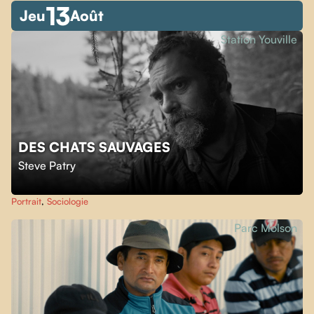
13
Jeu
Août
Station Youville
DES CHATS SAUVAGES
Steve Patry
Portrait
,
Sociologie
Parc Molson