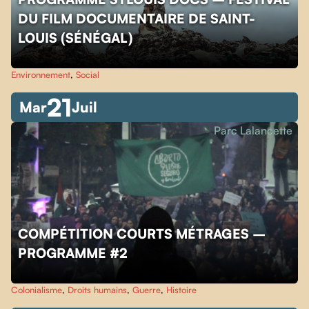
DU FILM DOCUMENTAIRE DE SAINT-
LOUIS (SÉNÉGAL)
Environnement
,
Social
21
Mar
Juil
Parc Lalancette
COMPÉTITION COURTS MÉTRAGES –
PROGRAMME #2
Colonialisme
,
Droits humains
,
Guerre
,
Histoire