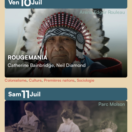
10
Ven
Juil
Aréna Edgar Rouleau
ROUGEMANIA
Catherine Bainbridge
,
Neil Diamond
Colonialisme
,
Culture
,
Premières nations
,
Sociologie
11
Sam
Juil
Parc Molson