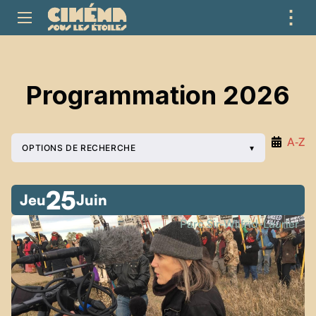
⋮
ME
Programmation 2026
A‑Z
OPTIONS DE RECHERCHE
25
Jeu
Juin
Parc Sir-Wilfrid-Laurier