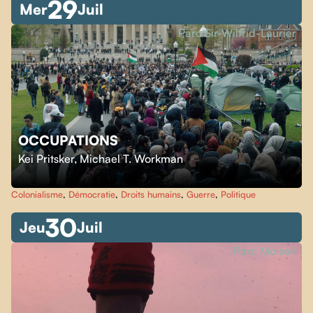
29
Mer
Juil
Parc Sir-Wilfrid-Laurier
OCCUPATIONS
Kei Pritsker
,
Michael T. Workman
Colonialisme
,
Démocratie
,
Droits humains
,
Guerre
,
Politique
30
Jeu
Juil
Parc Molson