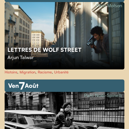
Parc Molson
LETTRES DE WOLF STREET
Arjun Talwar
Histoire
,
Migration
,
Racisme
,
Urbanité
7
Ven
Août
Parc Noël-Spinelli