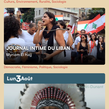
Culture
,
Environnement
,
Ruralité
,
Sociologie
Parc Noël-Spinelli
JOURNAL INTIME DU LIBAN
Myriam El Hajj
Démocratie
,
Féminisme
,
Politique
,
Sociologie
3
Lun
Août
Place Henri-Dunant