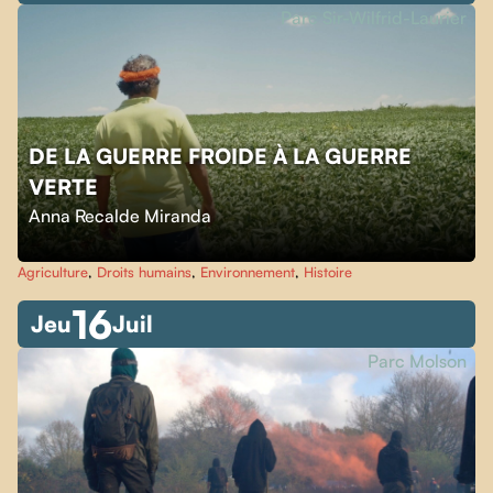
Parc Sir-Wilfrid-Laurier
DE LA GUERRE FROIDE À LA GUERRE
VERTE
Anna Recalde Miranda
Agriculture
,
Droits humains
,
Environnement
,
Histoire
16
Jeu
Juil
Parc Molson