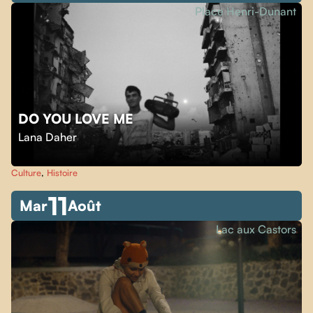
Place Henri-Dunant
DO YOU LOVE ME
Lana Daher
Culture
,
Histoire
11
Mar
Août
Lac aux Castors