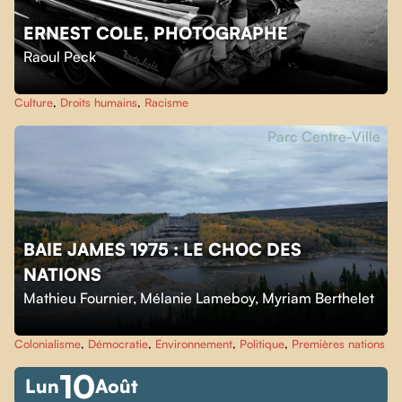
ERNEST COLE, PHOTOGRAPHE
Raoul Peck
Culture
,
Droits humains
,
Racisme
Parc Centre-Ville
BAIE JAMES 1975 : LE CHOC DES
NATIONS
Mathieu Fournier
,
Mélanie Lameboy
,
Myriam Berthelet
Colonialisme
,
Démocratie
,
Environnement
,
Politique
,
Premières nations
10
Lun
Août