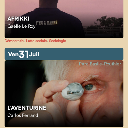
AFRIKKI
Gaëlle Le Roy
Démocratie
,
Lutte sociale
,
Sociologie
31
Ven
Juil
Parc Basile-Routhier
L'AVENTURINE
Carlos Ferrand