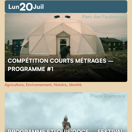
20
Lun
Juil
Parc des Faubourgs
COMPÉTITION COURTS MÉTRAGES –
PROGRAMME #1
Agriculture
,
Environnement
,
Histoire
,
Identité
Place Shamrock
PROGRAMME STLOUIS'DOCS – FESTIVAL