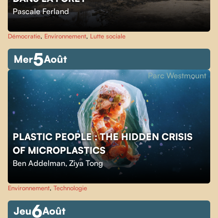
Pascale Ferland
Démocratie
,
Environnement
,
Lutte sociale
5
Mer
Août
Parc Westmount
PLASTIC PEOPLE : THE HIDDEN CRISIS
OF MICROPLASTICS
Ben Addelman
,
Ziya Tong
Environnement
,
Technologie
6
Jeu
Août