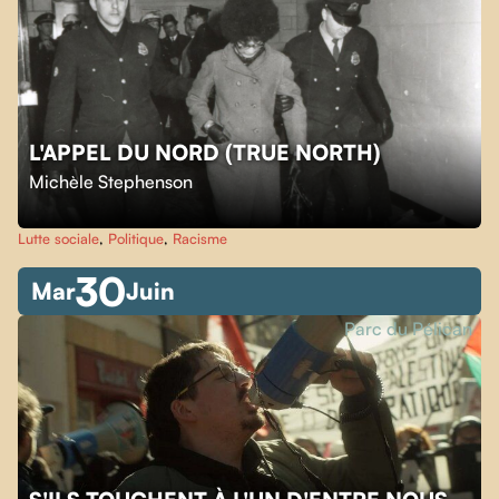
L'APPEL DU NORD (TRUE NORTH)
Michèle Stephenson
Lutte sociale
,
Politique
,
Racisme
30
Mar
Juin
Parc du Pélican