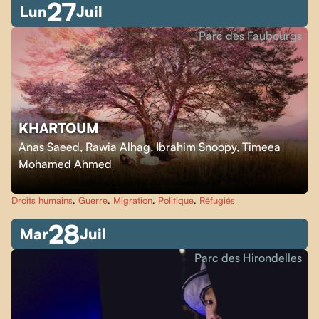
27
Lun
Juil
Parc des Faubourgs
KHARTOUM
Anas Saeed, Rawia Alhag, Ibrahim Snoopy, Timeea
Mohamed Ahmed
Droits humains
,
Guerre
,
Migration
,
Politique
,
Réfugiés
28
Mar
Juil
Parc des Hirondelles