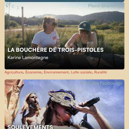
Place Shamrock
LA BOUCHÈRE DE TROIS-PISTOLES
Karine Lamontagne
Agriculture
,
Économie
,
Environnement
,
Lutte sociale
,
Ruralité
Parc des Faubourgs
SOULÈVEMENTS