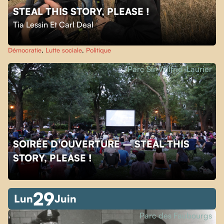
STEAL THIS STORY, PLEASE !
Tia Lessin Et Carl Deal
Démocratie
,
Lutte sociale
,
Politique
Parc Sir-Wilfrid-Laurier
SOIRÉE D'OUVERTURE – STEAL THIS
STORY, PLEASE !
29
Lun
Juin
Parc des Faubourgs