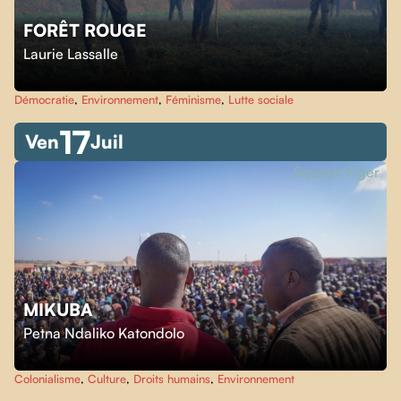
FORÊT ROUGE
Laurie Lassalle
Démocratie
,
Environnement
,
Féminisme
,
Lutte sociale
17
Ven
Juil
Square Viger
MIKUBA
Petna Ndaliko Katondolo
Colonialisme
,
Culture
,
Droits humains
,
Environnement