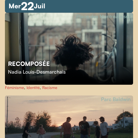
22
Mer
Juil
Place des Montréalaises
RECOMPOSÉE
Nadia Louis-Desmarchais
Féminisme
,
Identité
,
Racisme
Parc Baldwin