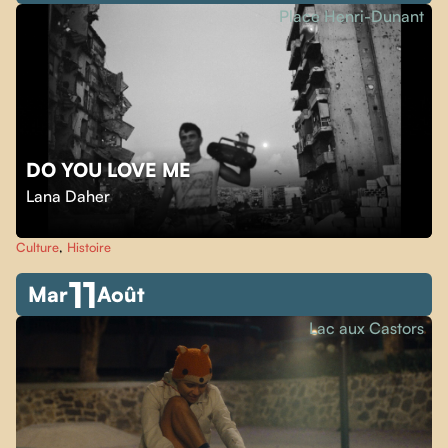
Place Henri-Dunant
DO YOU LOVE ME
Lana Daher
Culture
,
Histoire
11
Mar
Août
Lac aux Castors