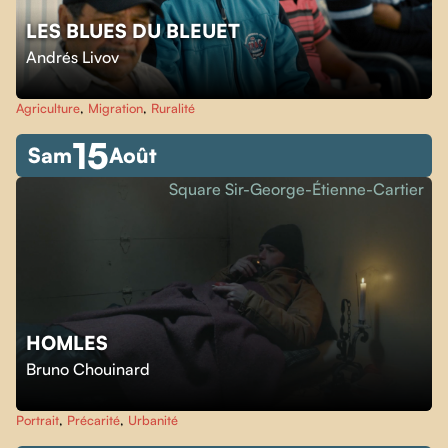
LES BLUES DU BLEUET
Andrés Livov
Agriculture
,
Migration
,
Ruralité
15
Sam
Août
Square Sir-George-Étienne-Cartier
HOMLES
Bruno Chouinard
Portrait
,
Précarité
,
Urbanité