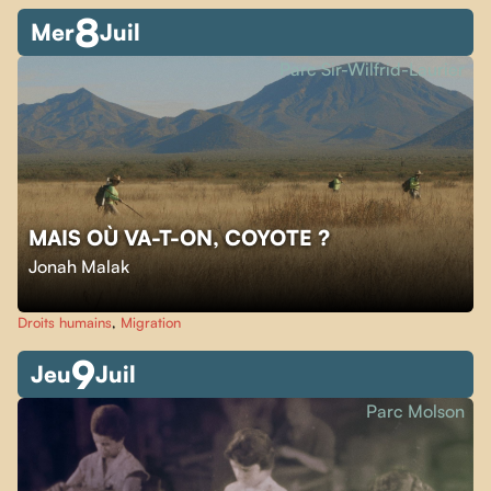
8
Mer
Juil
Parc Sir-Wilfrid-Laurier
MAIS OÙ VA-T-ON, COYOTE ?
Jonah Malak
Droits humains
,
Migration
9
Jeu
Juil
Parc Molson