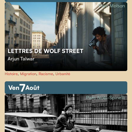
Parc Molson
LETTRES DE WOLF STREET
Arjun Talwar
Histoire
,
Migration
,
Racisme
,
Urbanité
7
Ven
Août
Parc Noël-Spinelli