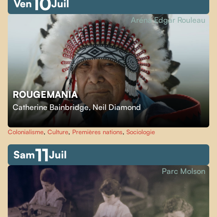
10
Ven
Juil
Aréna Edgar Rouleau
ROUGEMANIA
Catherine Bainbridge
,
Neil Diamond
Colonialisme
,
Culture
,
Premières nations
,
Sociologie
11
Sam
Juil
Parc Molson