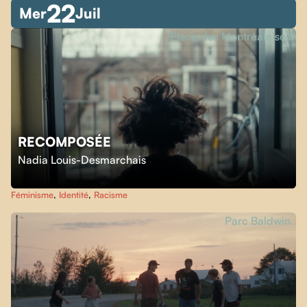
22
Mer
Juil
Place des Montréalaises
RECOMPOSÉE
Nadia Louis-Desmarchais
Féminisme
,
Identité
,
Racisme
Parc Baldwin