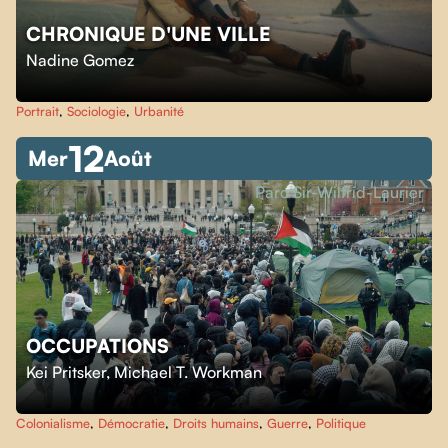
CHRONIQUE D'UNE VILLE
Nadine Gomez
Portrait
,
Sociologie
,
Urbanité
12
Mer
Août
Parc Sir-Wilfrid-Laurier
OCCUPATIONS
Kei Pritsker
,
Michael T. Workman
Colonialisme
,
Démocratie
,
Droits humains
,
Guerre
,
Politique