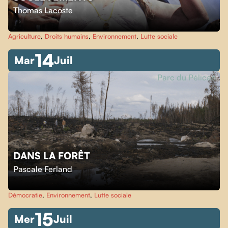
Thomas Lacoste
Agriculture
,
Droits humains
,
Environnement
,
Lutte sociale
14
Mar
Juil
Parc du Pélican
DANS LA FORÊT
Pascale Ferland
Démocratie
,
Environnement
,
Lutte sociale
15
Mer
Juil