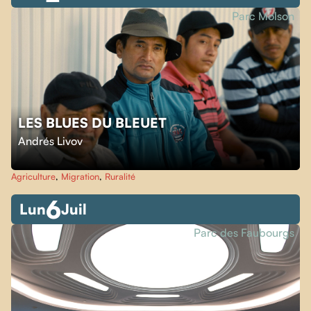
Parc Molson
LES BLUES DU BLEUET
Andrés Livov
Agriculture
,
Migration
,
Ruralité
6
Lun
Juil
Parc des Faubourgs