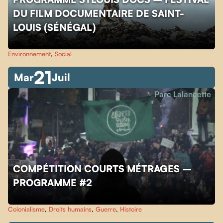
DU FILM DOCUMENTAIRE DE SAINT-
LOUIS (SÉNÉGAL)
Environnement
,
Social
21
Mar
Juil
Parc Lalancette
COMPÉTITION COURTS MÉTRAGES –
PROGRAMME #2
Colonialisme
,
Droits humains
,
Guerre
,
Histoire