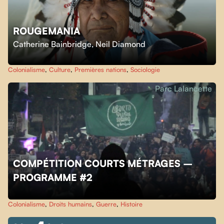
ROUGEMANIA
Catherine Bainbridge
,
Neil Diamond
Colonialisme
,
Culture
,
Premières nations
,
Sociologie
Parc Lalancette
COMPÉTITION COURTS MÉTRAGES –
PROGRAMME #2
Colonialisme
,
Droits humains
,
Guerre
,
Histoire