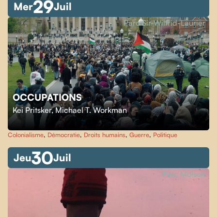
29
Mer
Juil
Parc Sir-Wilfrid-Laurier
OCCUPATIONS
Kei Pritsker
,
Michael T. Workman
Colonialisme
,
Démocratie
,
Droits humains
,
Guerre
,
Politique
30
Jeu
Juil
Parc Molson