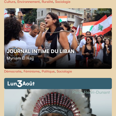
Culture
,
Environnement
,
Ruralité
,
Sociologie
Parc Noël-Spinelli
JOURNAL INTIME DU LIBAN
Myriam El Hajj
Démocratie
,
Féminisme
,
Politique
,
Sociologie
3
Lun
Août
Place Henri-Dunant