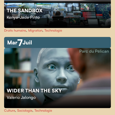
THE SANDBOX
Kenya-Jade Pinto
Droits humains
,
Migration
,
Technologie
7
Mar
Juil
Parc du Pélican
WIDER THAN THE SKY
Valerio Jalongo
Culture
,
Sociologie
,
Technologie