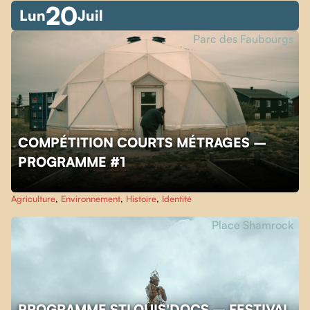
20
Lun
Juil
Parc des Faubourgs
COMPÉTITION COURTS MÉTRAGES –
PROGRAMME #1
Agriculture
,
Environnement
,
Histoire
,
Identité
Place Shamrock
PROGRAMME STLOUIS'DOCS – FESTIVAL