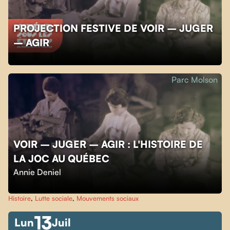
PROJECTION FESTIVE DE VOIR – JUGER
– AGIR
Parc Molson
VOIR – JUGER – AGIR : L'HISTOIRE DE
LA JOC AU QUÉBEC
Annie Deniel
Histoire
,
Lutte sociale
,
Mouvements sociaux
13
Lun
Juil