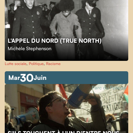
L'APPEL DU NORD (TRUE NORTH)
Michèle Stephenson
Lutte sociale
,
Politique
,
Racisme
30
Mar
Juin
Parc du Pélican