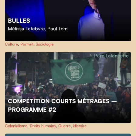
BULLES
Mélissa Lefebvre
,
Paul Tom
Culture
,
Portrait
,
Sociologie
Parc Lalancette
COMPÉTITION COURTS MÉTRAGES –
PROGRAMME #2
Colonialisme
,
Droits humains
,
Guerre
,
Histoire