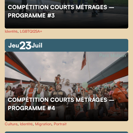
COMPÉTITION COURTS MÉTRAGES –
PROGRAMME #3
Identité
,
LGBTQI2SA+
23
Jeu
Juil
Parc Molson
COMPÉTITION COURTS MÉTRAGES –
PROGRAMME #4
Culture
,
Identité
,
Migration
,
Portrait