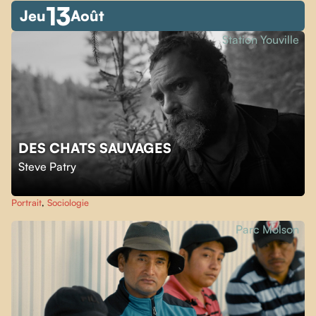
13
Jeu
Août
Station Youville
DES CHATS SAUVAGES
Steve Patry
Portrait
,
Sociologie
Parc Molson