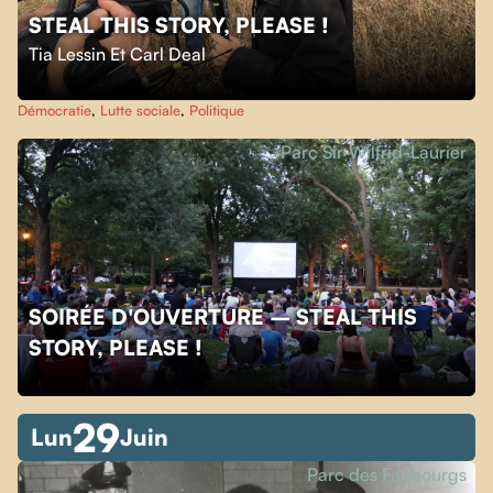
STEAL THIS STORY, PLEASE !
Tia Lessin Et Carl Deal
Démocratie
,
Lutte sociale
,
Politique
Parc Sir-Wilfrid-Laurier
SOIRÉE D'OUVERTURE – STEAL THIS
STORY, PLEASE !
29
Lun
Juin
Parc des Faubourgs