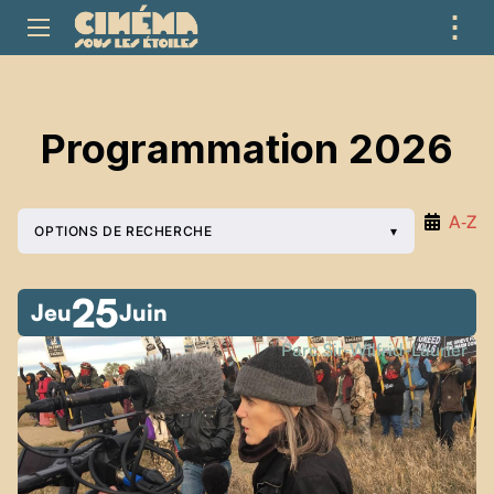
⋮
ME
Programmation 2026
A‑Z
OPTIONS DE RECHERCHE
25
Jeu
Juin
Parc Sir-Wilfrid-Laurier