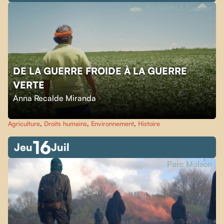
Parc Sir-Wilfrid-Laurier
DE LA GUERRE FROIDE À LA GUERRE
VERTE
Anna Recalde Miranda
Agriculture
,
Droits humains
,
Environnement
,
Histoire
16
Jeu
Juil
Parc Molson