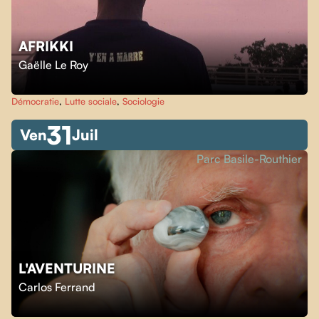
AFRIKKI
Gaëlle Le Roy
Démocratie
,
Lutte sociale
,
Sociologie
31
Ven
Juil
Parc Basile-Routhier
L'AVENTURINE
Carlos Ferrand