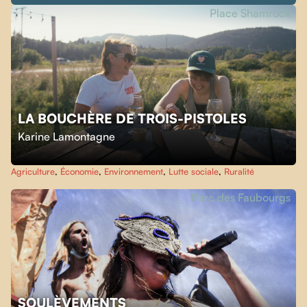
Place Shamrock
LA BOUCHÈRE DE TROIS-PISTOLES
Karine Lamontagne
Agriculture
,
Économie
,
Environnement
,
Lutte sociale
,
Ruralité
Parc des Faubourgs
SOULÈVEMENTS