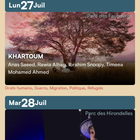
27
Lun
Juil
Parc des Faubourgs
KHARTOUM
Anas Saeed, Rawia Alhag, Ibrahim Snoopy, Timeea
Mohamed Ahmed
Droits humains
,
Guerre
,
Migration
,
Politique
,
Réfugiés
28
Mar
Juil
Parc des Hirondelles