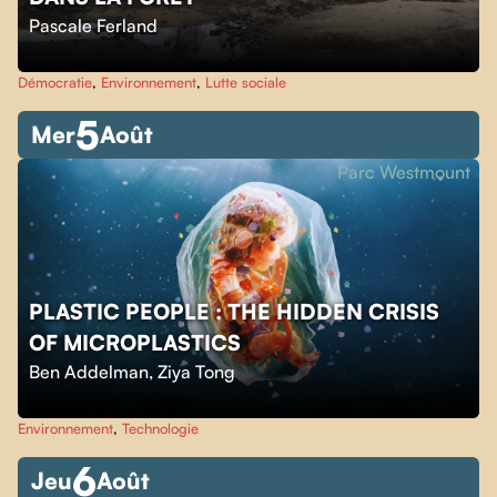
Pascale Ferland
Démocratie
,
Environnement
,
Lutte sociale
5
Mer
Août
Parc Westmount
PLASTIC PEOPLE : THE HIDDEN CRISIS
OF MICROPLASTICS
Ben Addelman
,
Ziya Tong
Environnement
,
Technologie
6
Jeu
Août