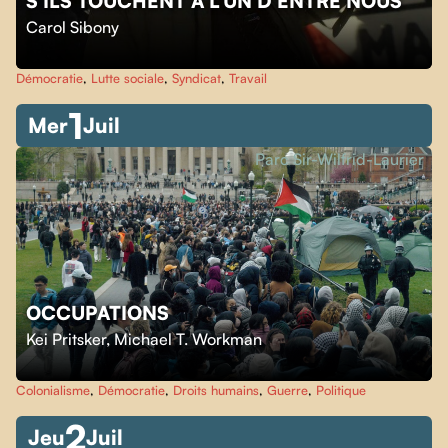
S'ILS TOUCHENT À L'UN D'ENTRE NOUS
Carol Sibony
Démocratie
,
Lutte sociale
,
Syndicat
,
Travail
1
Mer
Juil
Parc Sir-Wilfrid-Laurier
OCCUPATIONS
Kei Pritsker
,
Michael T. Workman
Colonialisme
,
Démocratie
,
Droits humains
,
Guerre
,
Politique
2
Jeu
Juil