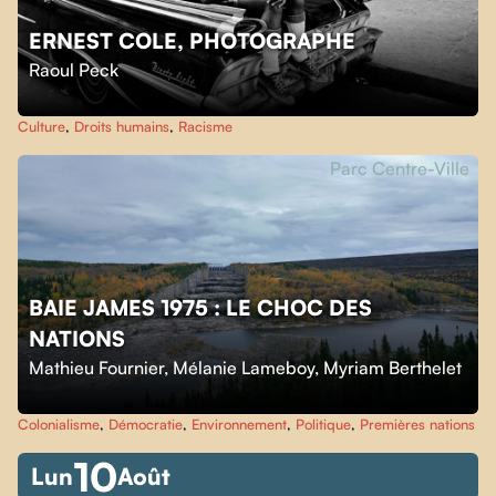
ERNEST COLE, PHOTOGRAPHE
Raoul Peck
Culture
,
Droits humains
,
Racisme
Parc Centre-Ville
BAIE JAMES 1975 : LE CHOC DES
NATIONS
Mathieu Fournier
,
Mélanie Lameboy
,
Myriam Berthelet
Colonialisme
,
Démocratie
,
Environnement
,
Politique
,
Premières nations
10
Lun
Août