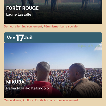
FORÊT ROUGE
Laurie Lassalle
Démocratie
,
Environnement
,
Féminisme
,
Lutte sociale
17
Ven
Juil
Square Viger
MIKUBA
Petna Ndaliko Katondolo
Colonialisme
,
Culture
,
Droits humains
,
Environnement