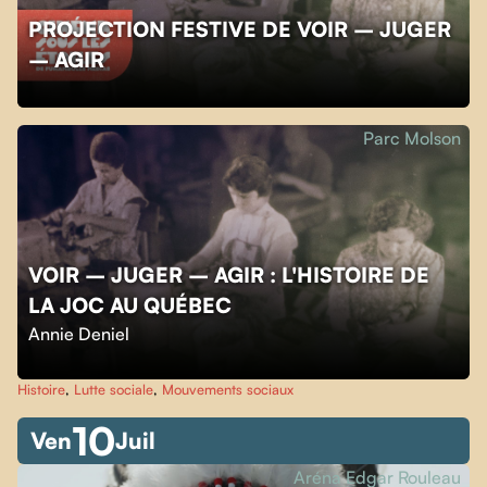
PROJECTION FESTIVE DE VOIR – JUGER
– AGIR
Parc Molson
VOIR – JUGER – AGIR : L'HISTOIRE DE
LA JOC AU QUÉBEC
Annie Deniel
Histoire
,
Lutte sociale
,
Mouvements sociaux
10
Ven
Juil
Aréna Edgar Rouleau