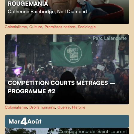
ROUGEMANIA
Catherine Bainbridge
,
Neil Diamond
Colonialisme
,
Culture
,
Premières nations
,
Sociologie
Parc Lalancette
COMPÉTITION COURTS MÉTRAGES –
PROGRAMME #2
Colonialisme
,
Droits humains
,
Guerre
,
Histoire
4
Mar
Août
Parc des Compagnons-de-Saint-Laurent