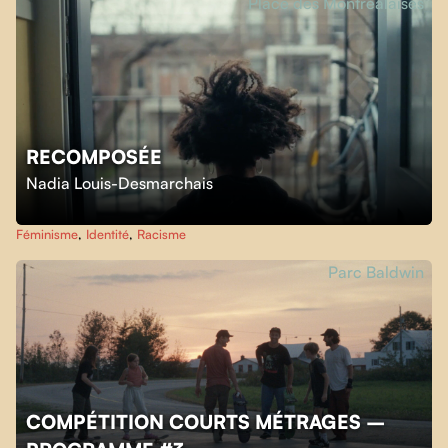
Place des Montréalaises
RECOMPOSÉE
Nadia Louis-Desmarchais
Féminisme
,
Identité
,
Racisme
Parc Baldwin
COMPÉTITION COURTS MÉTRAGES –