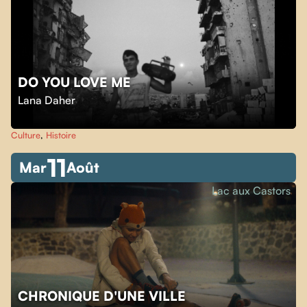
DO YOU LOVE ME
Lana Daher
Culture
,
Histoire
11
Mar
Août
Lac aux Castors
CHRONIQUE D'UNE VILLE