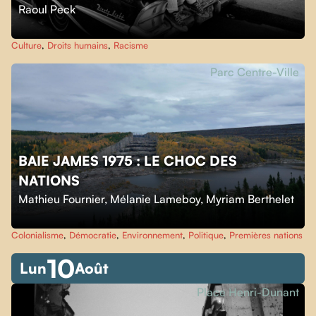
Raoul Peck
Culture
,
Droits humains
,
Racisme
Parc Centre-Ville
BAIE JAMES 1975 : LE CHOC DES
NATIONS
Mathieu Fournier
,
Mélanie Lameboy
,
Myriam Berthelet
Colonialisme
,
Démocratie
,
Environnement
,
Politique
,
Premières nations
10
Lun
Août
Place Henri-Dunant