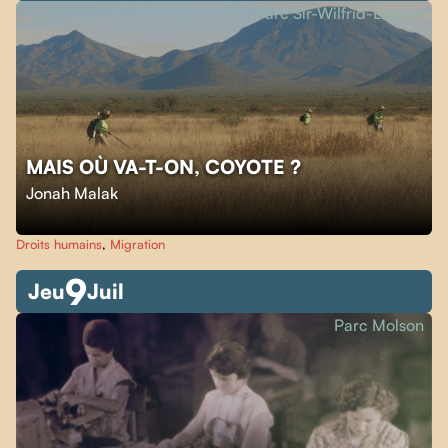
Parc Sir-Wilfrid-Laurier
MAIS OÙ VA-T-ON, COYOTE ?
Jonah Malak
Droits humains
,
Migration
9
Jeu
Juil
Parc Molson