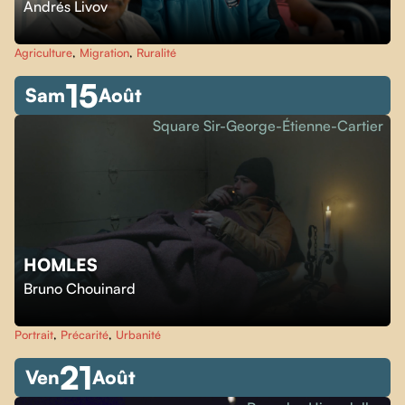
Andrés Livov
Agriculture
,
Migration
,
Ruralité
15
Sam
Août
Square Sir-George-Étienne-Cartier
HOMLES
Bruno Chouinard
Portrait
,
Précarité
,
Urbanité
21
Ven
Août