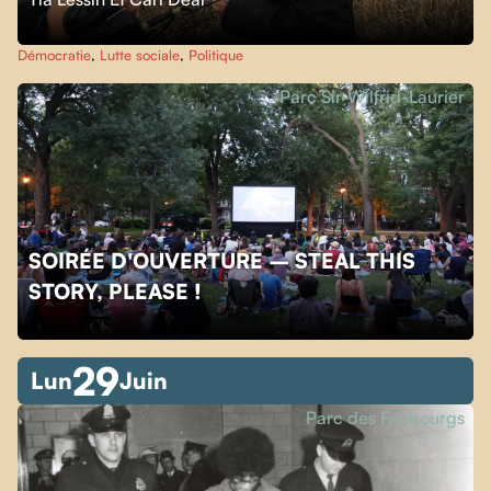
Démocratie
,
Lutte sociale
,
Politique
Parc Sir-Wilfrid-Laurier
SOIRÉE D'OUVERTURE – STEAL THIS
STORY, PLEASE !
29
Lun
Juin
Parc des Faubourgs