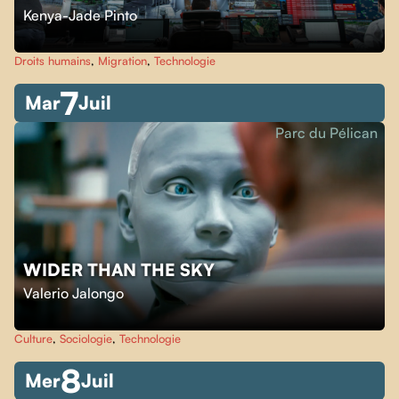
Kenya-Jade Pinto
Droits humains
,
Migration
,
Technologie
7
Mar
Juil
Parc du Pélican
WIDER THAN THE SKY
Valerio Jalongo
Culture
,
Sociologie
,
Technologie
8
Mer
Juil