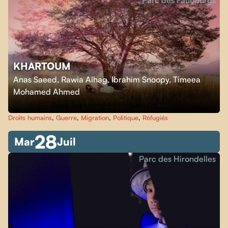
Parc des Faubourgs
KHARTOUM
Anas Saeed, Rawia Alhag, Ibrahim Snoopy, Timeea
Mohamed Ahmed
Droits humains
,
Guerre
,
Migration
,
Politique
,
Réfugiés
28
Mar
Juil
Parc des Hirondelles