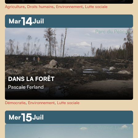
Agriculture
,
Droits humains
,
Environnement
,
Lutte sociale
14
Mar
Juil
Parc du Pélican
DANS LA FORÊT
Pascale Ferland
Démocratie
,
Environnement
,
Lutte sociale
15
Mer
Juil
Parc Sir-Wilfrid-Laurier