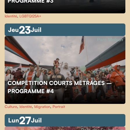
PROGRAMME #3
Identité
,
LGBTQI2SA+
23
Jeu
Juil
Parc Molson
COMPÉTITION COURTS MÉTRAGES –
PROGRAMME #4
Culture
,
Identité
,
Migration
,
Portrait
27
Lun
Juil