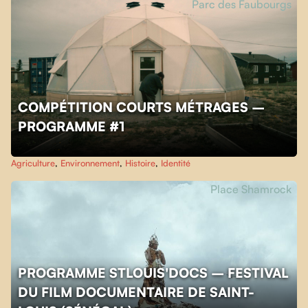
Parc des Faubourgs
COMPÉTITION COURTS MÉTRAGES –
PROGRAMME #1
Agriculture
,
Environnement
,
Histoire
,
Identité
Place Shamrock
PROGRAMME STLOUIS'DOCS – FESTIVAL
DU FILM DOCUMENTAIRE DE SAINT-