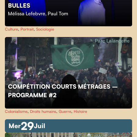
BULLES
Mélissa Lefebvre
,
Paul Tom
Culture
,
Portrait
,
Sociologie
Parc Lalancette
COMPÉTITION COURTS MÉTRAGES –
PROGRAMME #2
Colonialisme
,
Droits humains
,
Guerre
,
Histoire
29
Mer
Juil
Parc Sir-Wilfrid-Laurier