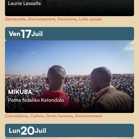
Laurie Lassalle
Démocratie
,
Environnement
,
Féminisme
,
Lutte sociale
17
Ven
Juil
Square Viger
MIKUBA
Petna Ndaliko Katondolo
Colonialisme
,
Culture
,
Droits humains
,
Environnement
20
Lun
Juil