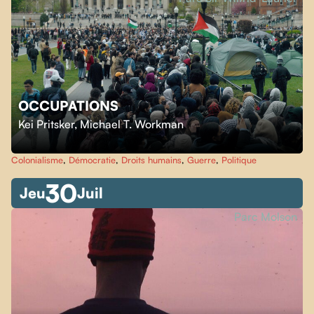
OCCUPATIONS
Kei Pritsker
,
Michael T. Workman
Colonialisme
,
Démocratie
,
Droits humains
,
Guerre
,
Politique
30
Jeu
Juil
Parc Molson