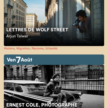
LETTRES DE WOLF STREET
Arjun Talwar
Histoire
,
Migration
,
Racisme
,
Urbanité
7
Ven
Août
Parc Noël-Spinelli
ERNEST COLE, PHOTOGRAPHE