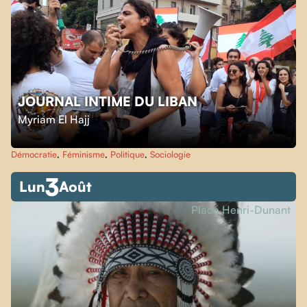
JOURNAL INTIME DU LIBAN
Myriam El Hajj
Démocratie
,
Féminisme
,
Politique
,
Sociologie
3
Lun
Août
Place Henri-Dunant