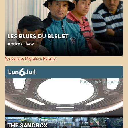
LES BLUES DU BLEUET
Andrés Livov
Agriculture
,
Migration
,
Ruralité
6
Lun
Juil
Parc des Faubourgs
THE SANDBOX