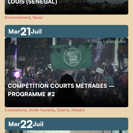
LOUIS (SÉNÉGAL)
Environnement
,
Social
21
Mar
Juil
Parc Lalancette
COMPÉTITION COURTS MÉTRAGES –
PROGRAMME #2
Colonialisme
,
Droits humains
,
Guerre
,
Histoire
22
Mer
Juil