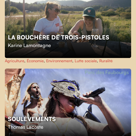
LA BOUCHÈRE DE TROIS-PISTOLES
Karine Lamontagne
Agriculture
,
Économie
,
Environnement
,
Lutte sociale
,
Ruralité
Parc des Faubourgs
SOULÈVEMENTS
Thomas Lacoste