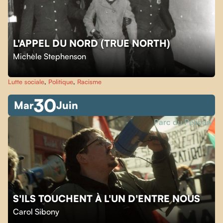
L'APPEL DU NORD (TRUE NORTH)
Michèle Stephenson
Lutte sociale
,
Politique
,
Racisme
30
Mar
Juin
Parc du Pélican
S'ILS TOUCHENT À L'UN D'ENTRE NOUS
Carol Sibony