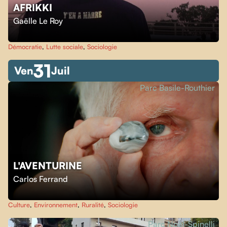
AFRIKKI
Gaëlle Le Roy
Démocratie
,
Lutte sociale
,
Sociologie
31
Ven
Juil
Parc Basile-Routhier
L'AVENTURINE
Carlos Ferrand
Culture
,
Environnement
,
Ruralité
,
Sociologie
Parc Noël-Spinelli