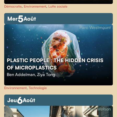
Démocratie
,
Environnement
,
Lutte sociale
5
Mer
Août
Parc Westmount
PLASTIC PEOPLE : THE HIDDEN CRISIS
OF MICROPLASTICS
Ben Addelman
,
Ziya Tong
Environnement
,
Technologie
6
Jeu
Août
Parc Molson