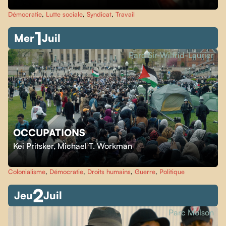
Démocratie
,
Lutte sociale
,
Syndicat
,
Travail
1
Mer
Juil
Parc Sir-Wilfrid-Laurier
OCCUPATIONS
Kei Pritsker
,
Michael T. Workman
Colonialisme
,
Démocratie
,
Droits humains
,
Guerre
,
Politique
2
Jeu
Juil
Parc Molson