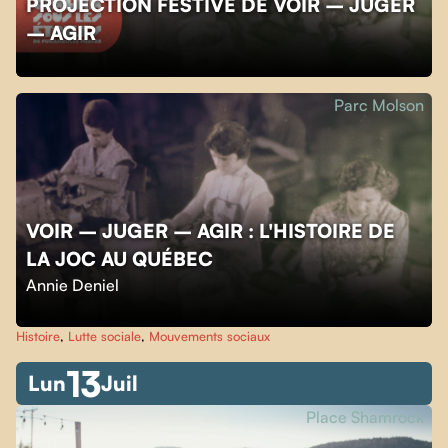
PROJECTION FESTIVE DE VOIR – JUGER
– AGIR
Parc Molson
VOIR – JUGER – AGIR : L'HISTOIRE DE
LA JOC AU QUÉBEC
Annie Deniel
Histoire
,
Lutte sociale
,
Mouvements sociaux
13
Lun
Juil
Place Shamrock