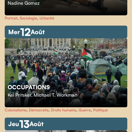
Nadine Gomez
Portrait
,
Sociologie
,
Urbanité
12
Mer
Août
Parc Sir-Wilfrid-Laurier
OCCUPATIONS
Kei Pritsker
,
Michael T. Workman
Colonialisme
,
Démocratie
,
Droits humains
,
Guerre
,
Politique
13
Jeu
Août