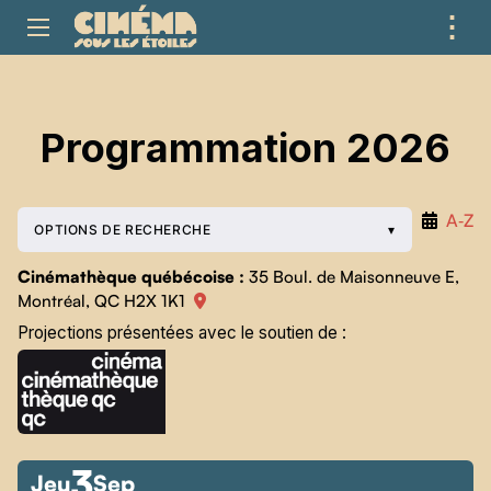
⋮
ME
Programmation 2026
A‑Z
OPTIONS DE RECHERCHE
Cinémathèque québécoise :
35 Boul. de Maisonneuve E,
Montréal, QC H2X 1K1
Projections présentées avec le soutien de :
3
Jeu
Sep