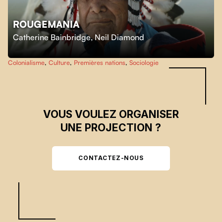
ROUGEMANIA
Skip back to main navigation
Catherine Bainbridge
,
Neil Diamond
Colonialisme
,
Culture
,
Premières nations
,
Sociologie
VOUS VOULEZ ORGANISER
UNE PROJECTION ?
CONTACTEZ-NOUS