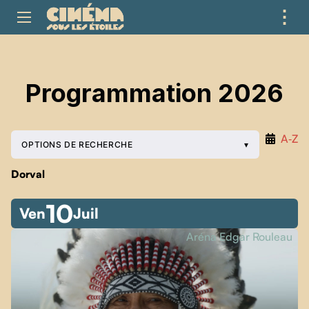
⋮
ME
Programmation 2026
A‑Z
OPTIONS DE RECHERCHE
Dorval
10
Ven
Juil
Aréna Edgar Rouleau