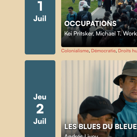
1
Juil
OCCUPATIONS
Kei Pritsker
,
Michael T. Wor
Colonialisme
,
Démocratie
,
Droits h
Jeu
2
Juil
LES BLUES DU BLEU
Andrés Livov