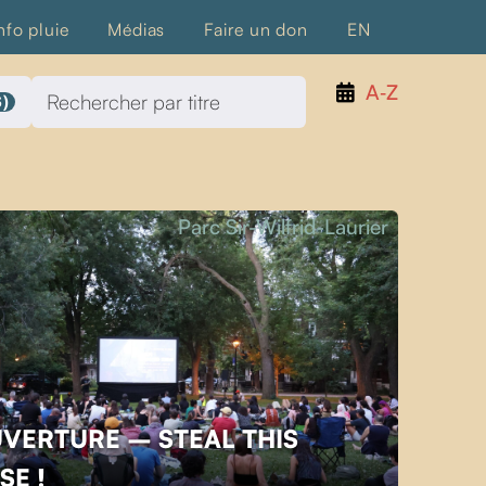
nfo pluie
Médias
Faire un don
EN
A‑Z
)
Parc Sir-Wilfrid-Laurier
UVERTURE – STEAL THIS
SE !