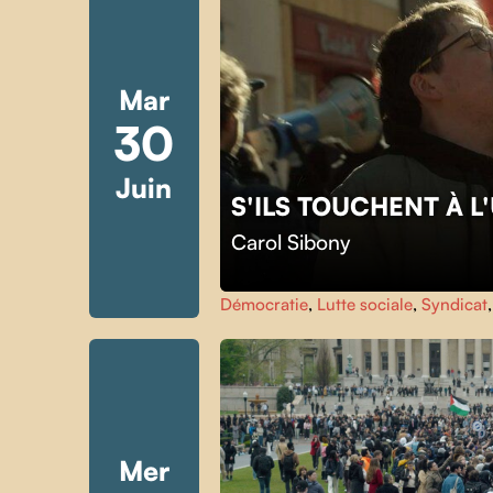
Mar
30
Juin
S'ILS TOUCHENT À 
Carol Sibony
Démocratie
,
Lutte sociale
,
Syndicat
Mer