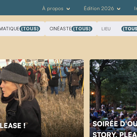
À propos
Édition 2026
I
MATIQUE
(TOUS)
CINÉASTE
(TOUS)
LIEU
(TOUS
Parc Sir-Wilfrid-Laurier
SOIRÉE D'O
PLEASE !
STORY, PLEA