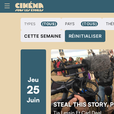
TYPES
(TOUS)
PAYS
(TOUS)
THÉ
CETTE SEMAINE
RÉINITIALISER
Jeu
25
Juin
STEAL THIS STORY, 
Tia Lessin Et Carl Deal