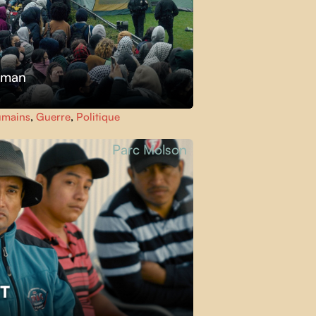
kman
umains
,
Guerre
,
Politique
Parc Molson
ET