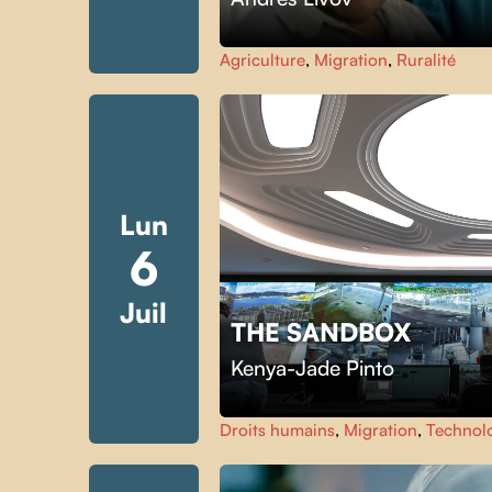
Agriculture
,
Migration
,
Ruralité
Lun
6
Juil
THE SANDBOX
Kenya-Jade Pinto
Droits humains
,
Migration
,
Technol