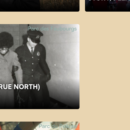
Parc des Faubourgs
TRUE NORTH)
Parc du Pélican