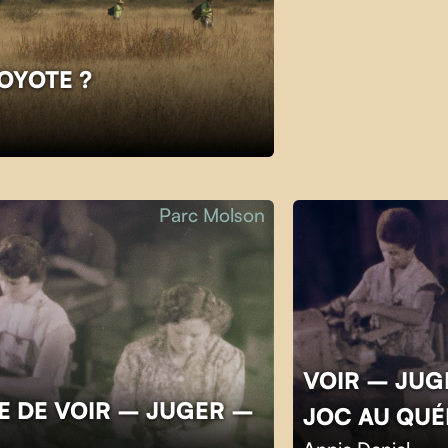
COYOTE ?
Parc Molson
VOIR – JUGE
E DE VOIR – JUGER –
JOC AU QU