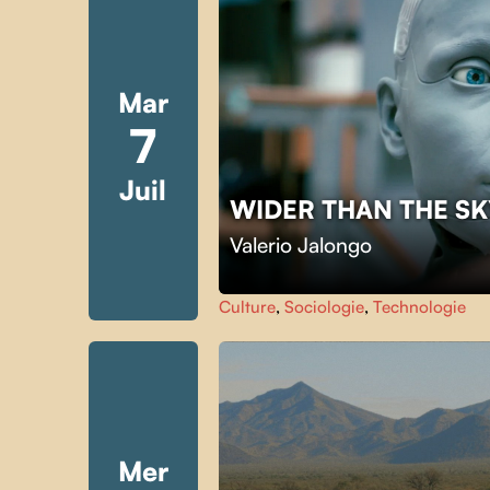
Mar
7
Juil
WIDER THAN THE S
Valerio Jalongo
Culture
,
Sociologie
,
Technologie
Mer