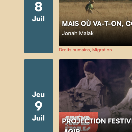
8
Juil
MAIS OÙ VA-T-ON, 
Jonah Malak
Droits humains
,
Migration
Jeu
9
Juil
PROJECTION FESTIV
AGIR