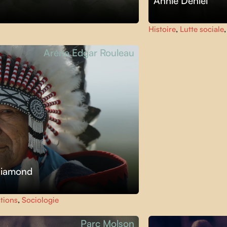
Annie Deniel
Histoire
,
Lutte sociale
Aréna Edgar Rouleau
Diamond
tions
,
Sociologie
Parc Molson