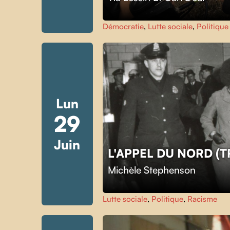
Démocratie
,
Lutte sociale
,
Politique
Lun
29
Juin
L'APPEL DU NORD (
Michèle Stephenson
Lutte sociale
,
Politique
,
Racisme