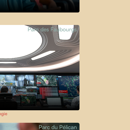
Parc des Faubourgs
ogie
Parc du Pélican