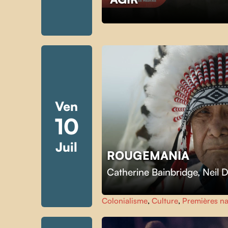
Ven
10
Juil
ROUGEMANIA
Catherine Bainbridge
,
Neil 
Colonialisme
,
Culture
,
Premières na