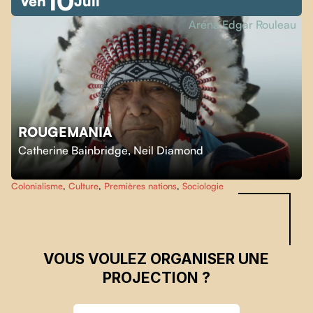
10
Ven
Juil
Aréna Edgar Rouleau
ROUGEMANIA
Skip back to main navigation
Catherine Bainbridge
,
Neil Diamond
Colonialisme
,
Culture
,
Premières nations
,
Sociologie
VOUS VOULEZ ORGANISER UNE
PROJECTION ?