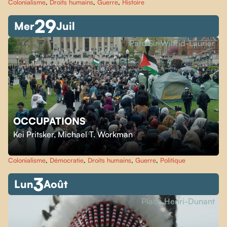
Colonialisme
,
Droits humains
,
Guerre
,
Histoire
29
Mer
Juil
Parc Sir-Wilfrid-Laurier
OCCUPATIONS
Kei Pritsker
,
Michael T. Workman
Colonialisme
,
Démocratie
,
Droits humains
,
Guerre
,
Politique
3
Lun
Août
Place Henri-Dunant