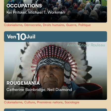
OCCUPATIONS
Kei Pritsker
,
Michael T. Workman
Colonialisme
,
Démocratie
,
Droits humains
,
Guerre
,
Politique
10
Ven
Juil
Aréna Edgar Rouleau
ROUGEMANIA
Catherine Bainbridge
,
Neil Diamond
Colonialisme
,
Culture
,
Premières nations
,
Sociologie