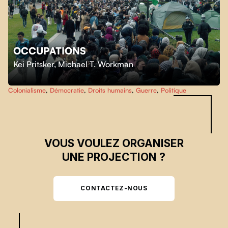
OCCUPATIONS
Skip back to main navigation
Kei Pritsker
,
Michael T. Workman
Colonialisme
,
Démocratie
,
Droits humains
,
Guerre
,
Politique
VOUS VOULEZ ORGANISER
UNE PROJECTION ?
CONTACTEZ-NOUS