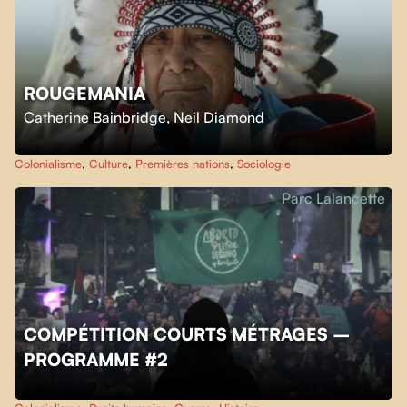
ROUGEMANIA
Catherine Bainbridge
,
Neil Diamond
Colonialisme
,
Culture
,
Premières nations
,
Sociologie
Parc Lalancette
COMPÉTITION COURTS MÉTRAGES –
PROGRAMME #2