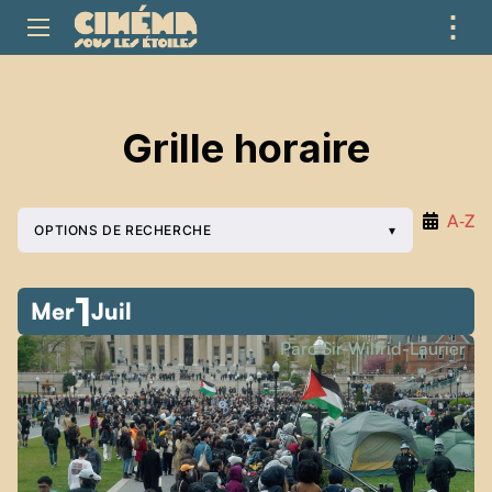
⋮
ME
Grille horaire
A‑Z
OPTIONS DE RECHERCHE
1
Mer
Juil
Parc Sir-Wilfrid-Laurier