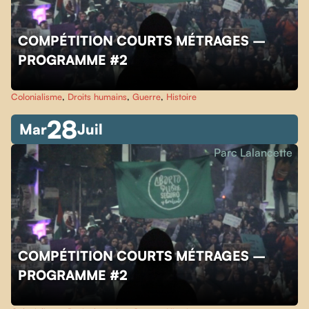
COMPÉTITION COURTS MÉTRAGES –
PROGRAMME #2
Colonialisme
,
Droits humains
,
Guerre
,
Histoire
28
Mar
Juil
Parc Lalancette
COMPÉTITION COURTS MÉTRAGES –
PROGRAMME #2