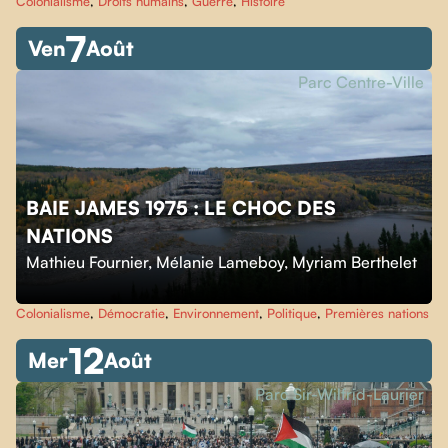
Colonialisme
,
Droits humains
,
Guerre
,
Histoire
7
Ven
Août
Parc Centre-Ville
BAIE JAMES 1975 : LE CHOC DES
NATIONS
Mathieu Fournier
,
Mélanie Lameboy
,
Myriam Berthelet
Colonialisme
,
Démocratie
,
Environnement
,
Politique
,
Premières nations
12
Mer
Août
Parc Sir-Wilfrid-Laurier