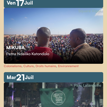
17
Ven
Juil
Square Viger
MIKUBA
Petna Ndaliko Katondolo
Colonialisme
,
Culture
,
Droits humains
,
Environnement
21
Mar
Juil
Parc Lalancette