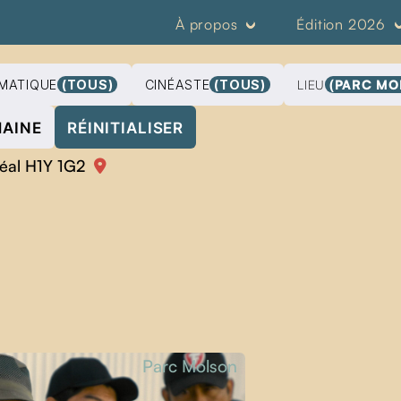
À propos
Édition 2026
MATIQUE
(TOUS)
CINÉASTE
(TOUS)
LIEU
(PARC MO
MAINE
RÉINITIALISER
réal H1Y 1G2
Parc Molson