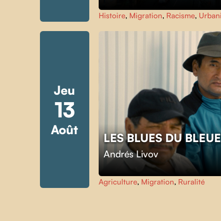
Histoire
,
Migration
,
Racisme
,
Urbani
Jeu
13
Août
Skip back to main navigation
LES BLUES DU BLEU
Andrés Livov
Agriculture
,
Migration
,
Ruralité