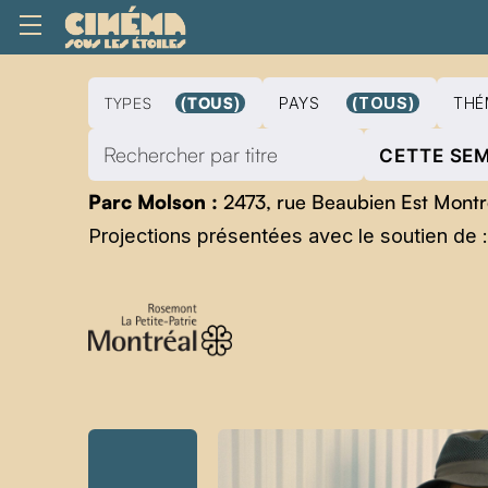
TYPES
(TOUS)
PAYS
(TOUS)
THÉ
CETTE SE
Parc Molson :
2473, rue Beaubien Est Mont
Projections présentées avec le soutien de :