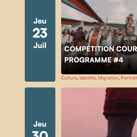
Jeu
23
Juil
COMPÉTITION COUR
PROGRAMME #4
Culture
,
Identité
,
Migration
,
Portrait
Jeu
30