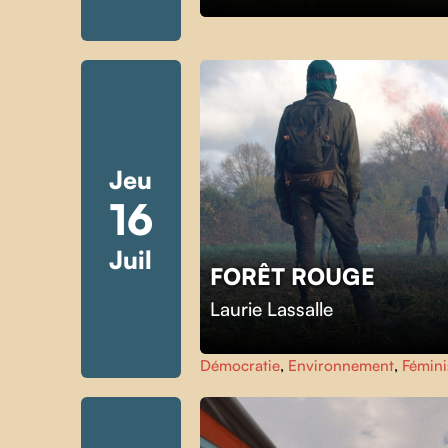
Jeu
16
Juil
FORÊT ROUGE
Laurie Lassalle
Démocratie
,
Environnement
,
Fémin