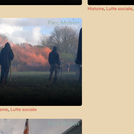
Histoire
,
Lutte sociale
Parc Molson
isme
,
Lutte sociale
Parc Molson