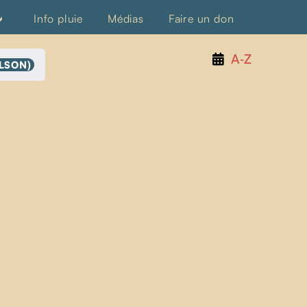
Info pluie
Médias
Faire un don
A‑Z
LSON)