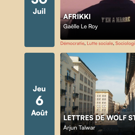
Juil
AFRIKKI
Gaëlle Le Roy
Démocratie
,
Lutte sociale
,
Sociolog
Jeu
6
Août
LETTRES DE WOLF S
Arjun Talwar