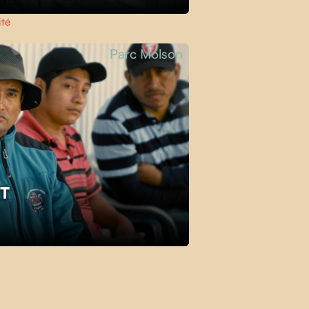
té
Parc Molson
ET