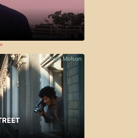
ie
Parc Molson
TREET