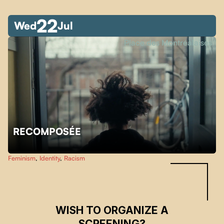
22
Wed
Jul
Place des Montréalaises
RECOMPOSÉE
Skip back to main navigation
Feminism
,
Identity
,
Racism
WISH TO ORGANIZE A
SCREENING?