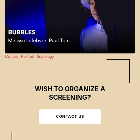
BUBBLES
Skip back to main navigation
Mélissa Lefebvre
,
Paul Tom
Culture
,
Portrait
,
Sociology
WISH TO ORGANIZE A
SCREENING?
CONTACT US