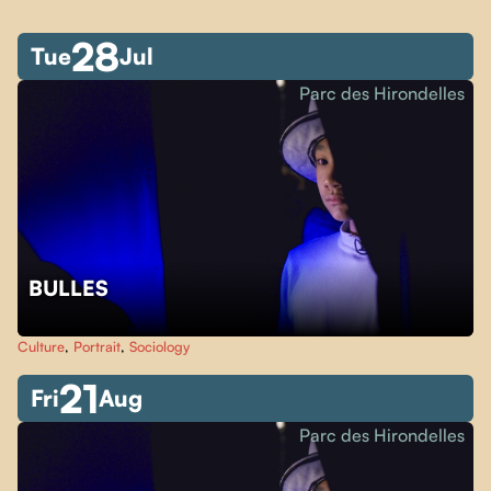
28
Tue
Jul
Parc des Hirondelles
BULLES
Culture
,
Portrait
,
Sociology
21
Fri
Aug
Parc des Hirondelles