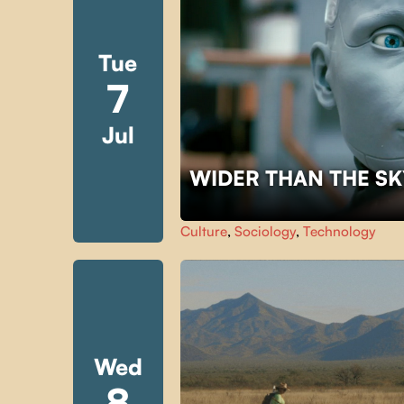
Tue
7
Jul
WIDER THAN THE S
Culture
,
Sociology
,
Technology
Wed
8