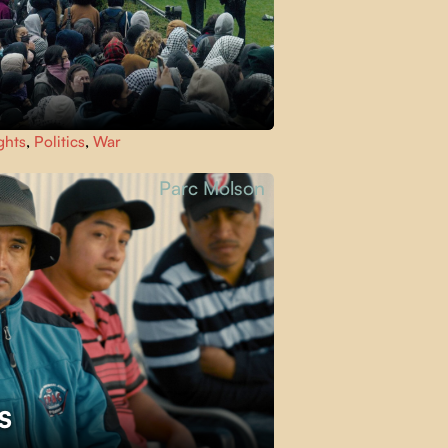
ghts
,
Politics
,
War
Parc Molson
ES