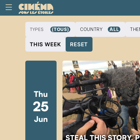
TYPES
(TOUS)
COUNTRY
ALL
THE
THIS WEEK
RESET
Thu
25
Jun
STEAL THIS STORY, 