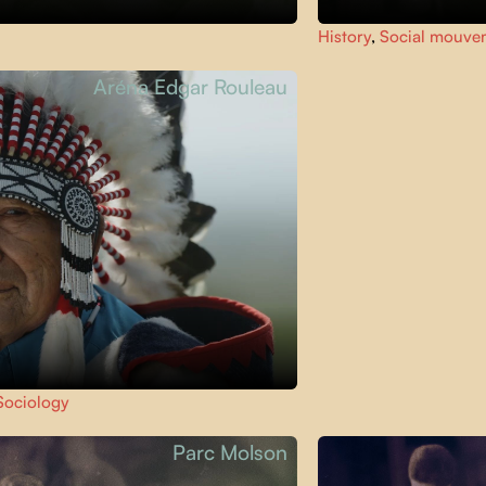
History
,
Social mouve
Aréna Edgar Rouleau
Sociology
Parc Molson