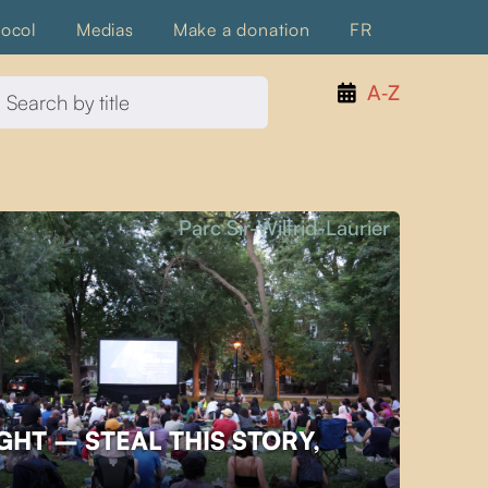
tocol
Medias
Make a donation
FR
A‑Z
Parc Sir-Wilfrid-Laurier
GHT – STEAL THIS STORY,