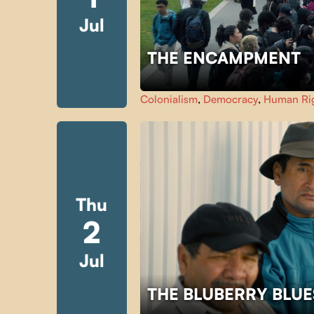
Jul
THE ENCAMPMENT
Colonialism
,
Democracy
,
Human Ri
Thu
2
Jul
THE BLUBERRY BLU