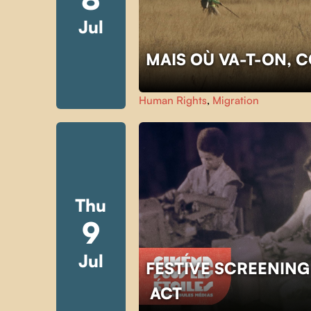
Jul
MAIS OÙ VA-T-ON, 
Human Rights
,
Migration
Thu
9
Jul
FESTIVE SCREENING
ACT