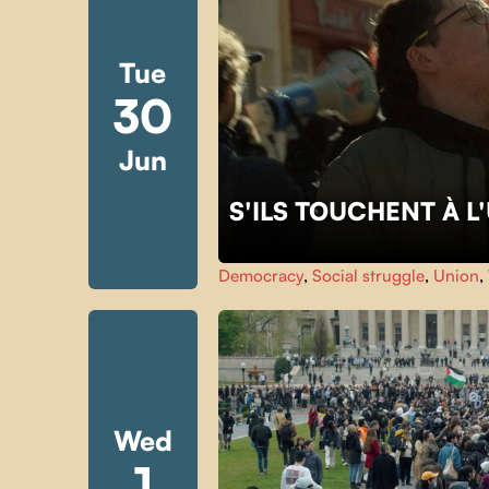
Tue
30
Jun
S'ILS TOUCHENT À 
Democracy
,
Social struggle
,
Union
,
Wed
1