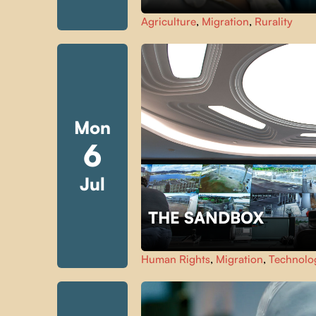
Agriculture
,
Migration
,
Rurality
Mon
6
Jul
THE SANDBOX
Human Rights
,
Migration
,
Technolo