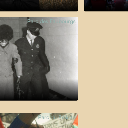
Parc des Faubourgs
Parc du Pélican