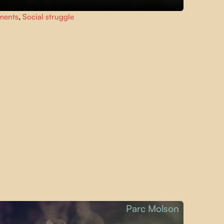
ments
,
Social struggle
Parc Molson