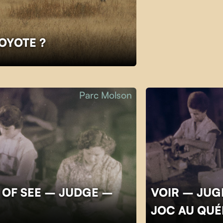
COYOTE ?
Parc Molson
 OF SEE – JUDGE –
VOIR – JUGE
JOC AU QU