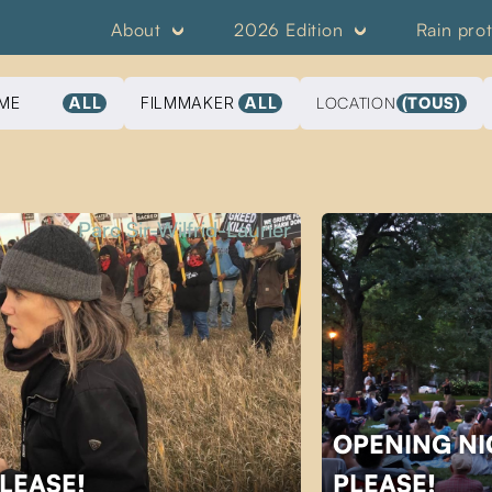
About
2026 Edition
Rain pro
ME
ALL
FILMMAKER
ALL
LOCATION
(TOUS)
Parc Sir-Wilfrid-Laurier
OPENING NI
PLEASE!
PLEASE!