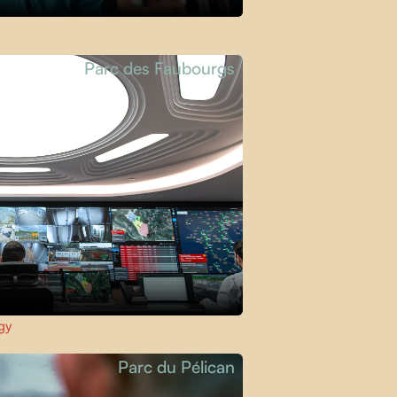
Parc des Faubourgs
gy
Parc du Pélican