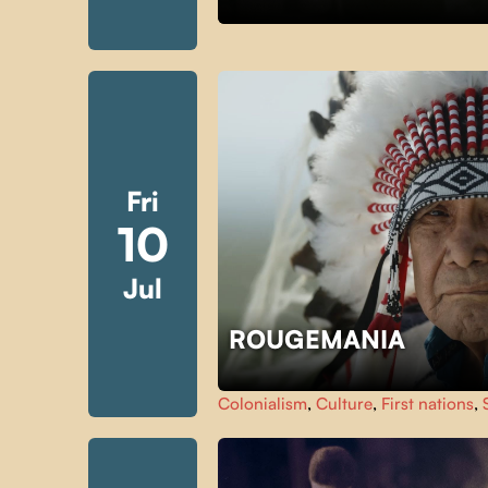
Fri
10
Jul
ROUGEMANIA
Colonialism
,
Culture
,
First nations
,