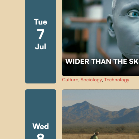
Tue
7
Jul
WIDER THAN THE S
Culture
,
Sociology
,
Technology
Wed
8