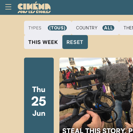
TYPES
(TOUS)
COUNTRY
ALL
THE
THIS WEEK
RESET
Thu
25
Jun
STEAL THIS STORY, 