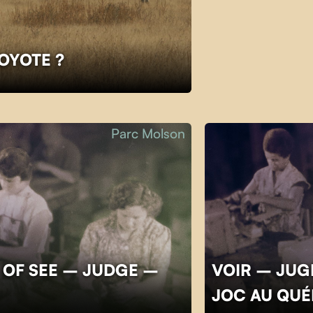
COYOTE ?
Parc Molson
 OF SEE – JUDGE –
VOIR – JUGE
JOC AU QU