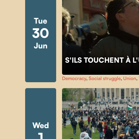
Tue
30
Jun
S'ILS TOUCHENT À 
Democracy
,
Social struggle
,
Union
,
Wed
1