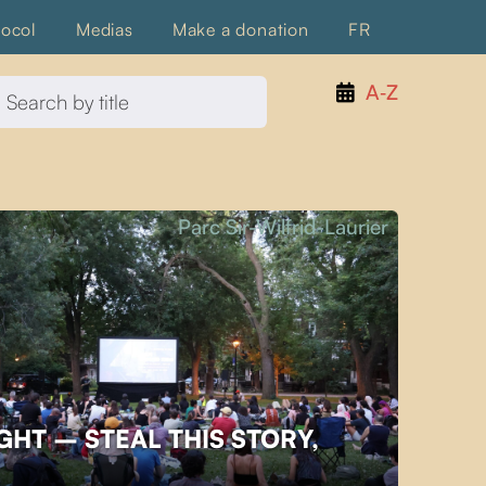
tocol
Medias
Make a donation
FR
A‑Z
Parc Sir-Wilfrid-Laurier
GHT – STEAL THIS STORY,