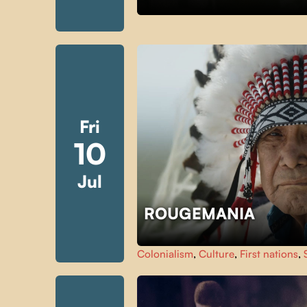
Fri
10
Jul
ROUGEMANIA
Colonialism
,
Culture
,
First nations
,