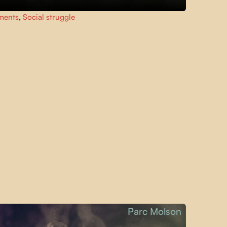
ments
,
Social struggle
Parc Molson