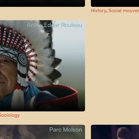
History
,
Social mouve
Aréna Edgar Rouleau
Sociology
Parc Molson