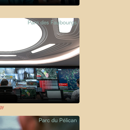
Parc des Faubourgs
gy
Parc du Pélican