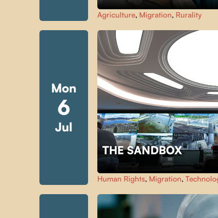
Agriculture
,
Migration
,
Rurality
Mon
6
Jul
THE SANDBOX
Human Rights
,
Migration
,
Technolo