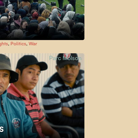
ghts
,
Politics
,
War
Parc Molson
ES