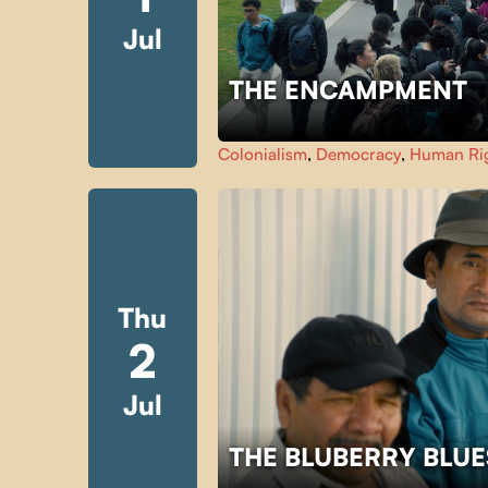
Jul
THE ENCAMPMENT
Colonialism
,
Democracy
,
Human Ri
Thu
2
Jul
THE BLUBERRY BLU