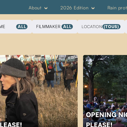
About
2026 Edition
Rain pro
ME
ALL
FILMMAKER
ALL
LOCATION
(TOUS)
Parc Sir-Wilfrid-Laurier
OPENING NI
PLEASE!
PLEASE!