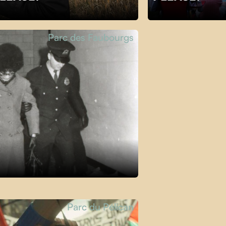
Parc des Faubourgs
Parc du Pélican