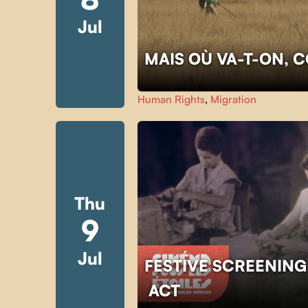
Jul
MAIS OÙ VA-T-ON, 
Human Rights
,
Migration
Thu
9
Jul
FESTIVE SCREENING
ACT