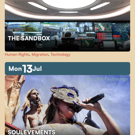
THE SANDBOX
Human Rights
,
Migration
,
Technology
13
Mon
Jul
Parc des Faubourgs
SOULÈVEMENTS