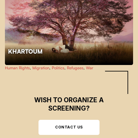
KHARTOUM
Skip back to main navigation
Human Rights
,
Migration
,
Politics
,
Refugees
,
War
WISH TO ORGANIZE A
SCREENING?
CONTACT US