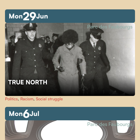
29
Mon
Jun
Parc des Faubourgs
TRUE NORTH
Politics
,
Racism
,
Social struggle
6
Mon
Jul
Parc des Faubourgs