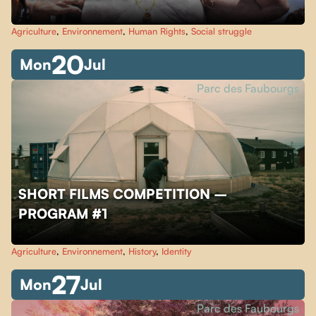
Agriculture
,
Environnement
,
Human Rights
,
Social struggle
20
Mon
Jul
Parc des Faubourgs
SHORT FILMS COMPETITION –
PROGRAM #1
Agriculture
,
Environnement
,
History
,
Identity
27
Mon
Jul
Parc des Faubourgs