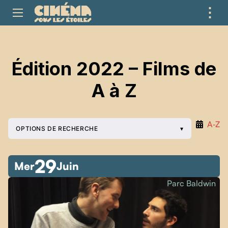
⋮
ME
Édition 2022 – Films de
A à Z
A‑Z
OPTIONS DE RECHERCHE
29
Mer
Juin
Parc Baldwin