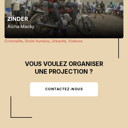
ZINDER
Skip back to main navigation
Aicha Macky
Criminalité
,
Droits humains
,
Urbanité
,
Violence
VOUS VOULEZ ORGANISER
UNE PROJECTION ?
CONTACTEZ-NOUS