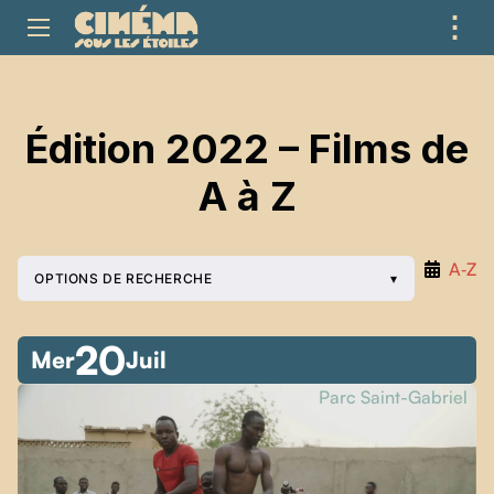
⋮
ME
Édition 2022 – Films de
A à Z
A‑Z
OPTIONS DE RECHERCHE
20
Mer
Juil
Parc Saint-Gabriel