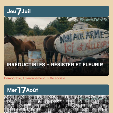
7
Jeu
Juil
Square Dézéry
IRRÉDUCTIBLES + RÉSISTER ET FLEURIR
Démocratie
,
Environnement
,
Lutte sociale
17
Mer
Août
Square Dézéry