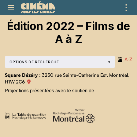
⋮
ME
Édition 2022 – Films de
A à Z
A‑Z
OPTIONS DE RECHERCHE
Square Dézéry :
3250 rue Sainte-Catherine Est, Montréal,
H1W 2C6
Projections présentées avec le soutien de :