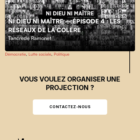
NI DIEU NI MAÎTRE – ÉPISODE 4 : LES
RÉSEAUX DE LA COLÈRE
Skip back to main navigation
Tancrède Ramonet
Démocratie
,
Lutte sociale
,
Politique
VOUS VOULEZ ORGANISER UNE
PROJECTION ?
CONTACTEZ-NOUS